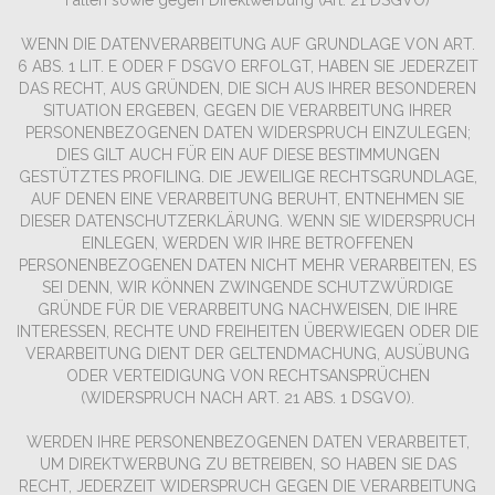
Fällen sowie gegen Direktwerbung (Art. 21 DSGVO)
WENN DIE DATENVERARBEITUNG AUF GRUNDLAGE VON ART.
6 ABS. 1 LIT. E ODER F DSGVO ERFOLGT, HABEN SIE JEDERZEIT
DAS RECHT, AUS GRÜNDEN, DIE SICH AUS IHRER BESONDEREN
SITUATION ERGEBEN, GEGEN DIE VERARBEITUNG IHRER
PERSONENBEZOGENEN DATEN WIDERSPRUCH EINZULEGEN;
DIES GILT AUCH FÜR EIN AUF DIESE BESTIMMUNGEN
GESTÜTZTES PROFILING. DIE JEWEILIGE RECHTSGRUNDLAGE,
AUF DENEN EINE VERARBEITUNG BERUHT, ENTNEHMEN SIE
DIESER DATENSCHUTZERKLÄRUNG. WENN SIE WIDERSPRUCH
EINLEGEN, WERDEN WIR IHRE BETROFFENEN
PERSONENBEZOGENEN DATEN NICHT MEHR VERARBEITEN, ES
SEI DENN, WIR KÖNNEN ZWINGENDE SCHUTZWÜRDIGE
GRÜNDE FÜR DIE VERARBEITUNG NACHWEISEN, DIE IHRE
INTERESSEN, RECHTE UND FREIHEITEN ÜBERWIEGEN ODER DIE
VERARBEITUNG DIENT DER GELTENDMACHUNG, AUSÜBUNG
ODER VERTEIDIGUNG VON RECHTSANSPRÜCHEN
(WIDERSPRUCH NACH ART. 21 ABS. 1 DSGVO).
WERDEN IHRE PERSONENBEZOGENEN DATEN VERARBEITET,
UM DIREKTWERBUNG ZU BETREIBEN, SO HABEN SIE DAS
RECHT, JEDERZEIT WIDERSPRUCH GEGEN DIE VERARBEITUNG